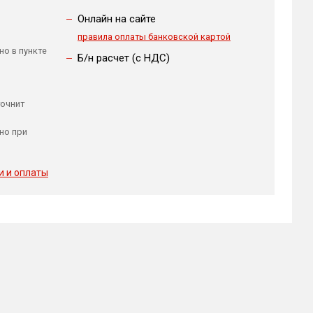
Онлайн на сайте
правила оплаты банковской картой
но в пункте
Б/н расчет (c НДС)
точнит
но при
и и оплаты