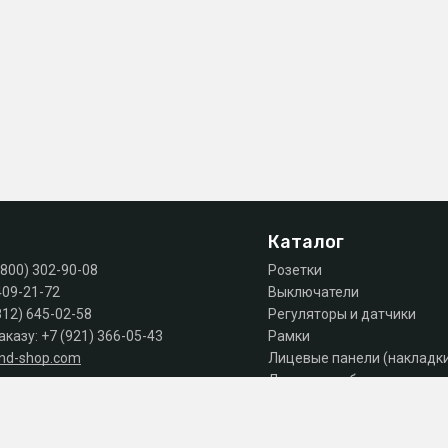
Каталог
(800) 302-90-08
Розетки
409-21-72
Выключатели
812) 645-02-58
Регуляторы и датчики
аказу:
+7 (921) 366-05-43
Рамки
and-shop.com
Лицевые панели (накладк
Лючки, коробки, комплек
 продаж: пн-пт 10:00 - 18:00
Автоматы, дифы, УЗО
Шкафы и щиты
Силовое оборудование