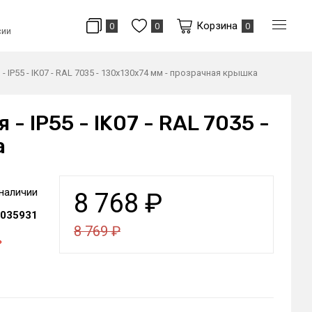
Корзина
0
0
0
сии
P55 - IK07 - RAL 7035 - 130x130x74 мм - прозрачная крышка
 IP55 - IK07 - RAL 7035 -
а
 наличии
8 768
₽
035931
8 769
₽
ь