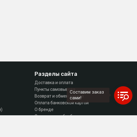
Разделы сайта
Доставка и оплата
Пункты самовывоза
Составим заказ
Возврат и обмен товара
сами!
Оплата банковской картой
и)
О бренде
тующие
Согласие на обработку персональных данных
Политика конфиденциальности
Контакты