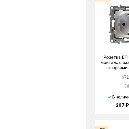
Розетка ETI
монтаж, с за
шторками,
672
Et
В налич
297 ₽