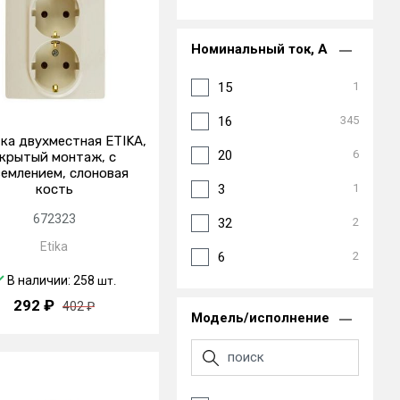
Серый
Титан
10
Номинальный ток, А
Хром
3
15
1
Черный
18
16
345
ка двухместная ETIKA,
20
6
крытый монтаж, с
землением, слоновая
кость
3
1
672323
32
2
Etika
6
2
В наличии: 258
шт.
292 ₽
402 ₽
Модель/исполнение