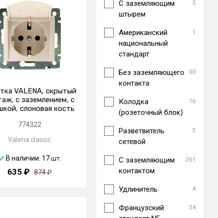
C заземляющим
5
штырем
Американский
1
национальный
стандарт
Без заземляющего
30
контакта
тка VALENA, скрытый
аж, с заземлением, с
Колодка
16
шкой, слоновая кость
(розеточный блок)
774322
Разветвитель
3
Valena classic
сетевой
В наличии: 17
шт.
С заземляющим
261
контактом
635 ₽
874 ₽
Удлинитель
4
Французский
34