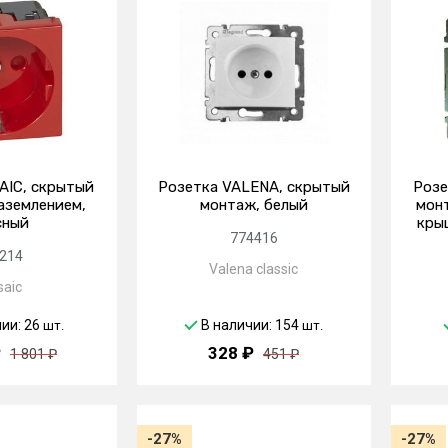
AIC, скрытый
Розетка VALENA, скрытый
Розе
аземлением,
монтаж, белый
монт
сный
кры
774416
214
Valena classic
aic
чии: 26
В наличии: 154
шт.
шт.
₽
328 ₽
1 801 ₽
451 ₽
-27%
-27%