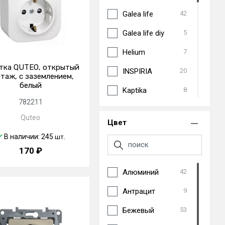
Galea life
42
Galea life diy
5
Helium
7
тка QUTEO, открытый
INSPIRIA
20
таж, с заземлением,
белый
Kaptika
8
782211
Mosaic
76
Quteo
Цвет
Oteo
2
В наличии: 245
шт.
Plexo³
43
170 ₽
Quteo
26
Алюминий
42
Soliroc
4
Антрацит
9
Suno
3
Бежевый
53
Valena allure
26