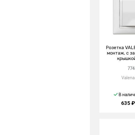
Розетка VAL
монтаж, с за
крышкой
774
Valena 
В налич
635 ₽