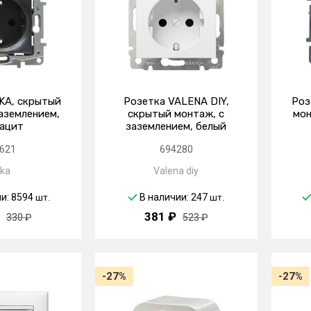
KA, скрытый
Розетка VALENA DIY,
Роз
аземлением,
скрытый монтаж, с
мон
ацит
заземлением, белый
621
694280
ika
Valena diy
ии: 8594
В наличии: 247
шт.
шт.
381 ₽
330 ₽
523 ₽
-27%
-27%