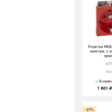
Розетка MOS
монтаж, с з
кра
077
Mos
В нали
1 801 
-27%