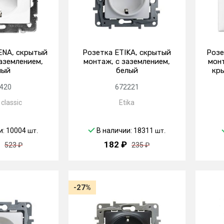
ENA, скрытый
Розетка ETIKA, скрытый
Розе
аземлением,
монтаж, с заземлением,
монт
лый
белый
кры
420
672221
classic
Etika
и: 10004
В наличии: 18311
шт.
шт.
182 ₽
523 ₽
235 ₽
-27%