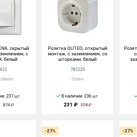
ENA, скрытый
Розетка QUTEO, открытый
Розет
землением, с
монтаж, с заземлением, со
с
, белый
шторками, белый
за
422
782220
classic
Quteo
ии: 237
В наличии: 236
шт.
шт.
231 ₽
874 ₽
318 ₽
-27%
-27%