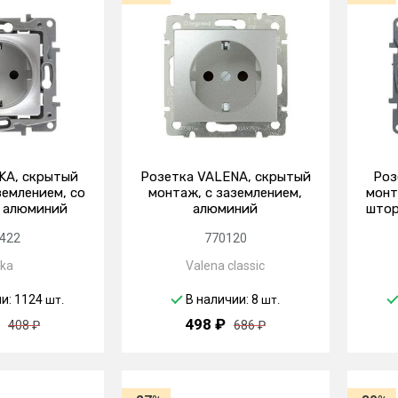
KA, скрытый
Розетка VALENA, скрытый
Роз
землением, со
монтаж, с заземлением,
монт
 алюминий
алюминий
штор
422
770120
ika
Valena classic
ии: 1124
В наличии: 8
шт.
шт.
498 ₽
408 ₽
686 ₽