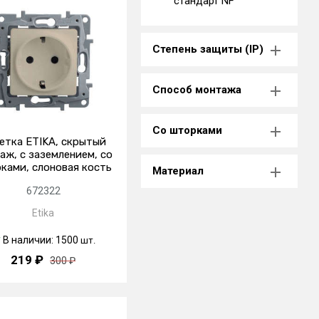
стандарт NF
Степень защиты (IP)
Способ монтажа
Со шторками
етка ETIKA, скрытый
аж, с заземлением, со
ками, слоновая кость
Материал
672322
Etika
В наличии: 1500
шт.
219 ₽
300 ₽