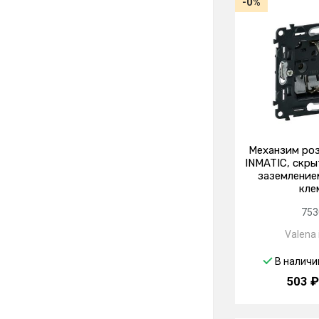
-0%
Механзим ро
INMATIC, скры
заземление
кле
753
Valena 
В наличи
503 ₽