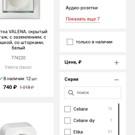
Аудио-розетки
Показать еще 7
тка VALENA, скрытый
аж, с заземлением, с
только в наличии
шкой, со шторками,
белый
774220
Цена, ₽
Valena classic
В наличии: 12
шт.
Серия
740 ₽
1 018 ₽
Celiane
12
Celiane diy
1
Etika
31