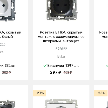
KA, скрытый
Розетка ETIKA, скрытый
Розе
, белый
монтаж, с заземлением, со
мон
шторками, антрацит
220
672622
ika
Etika
ии: 332
В наличии: 1397
шт.
шт.
297 ₽
202 ₽
408 ₽
-27%
-23%