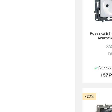
Розетка ETI
монтаж
672
Et
В налич
157 ₽
-27%