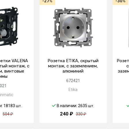
-27%
-30%
зетки VALENA
Розетка ETIKA, скрытый
Розет
тый монтаж, с
монтаж, с заземлением,
с
м, винтовые
алюминий
зазе
ммы
672421
021
Etika
inmatic
и: 18183
В наличии: 2635
шт.
шт.
240 ₽
504 ₽
330 ₽