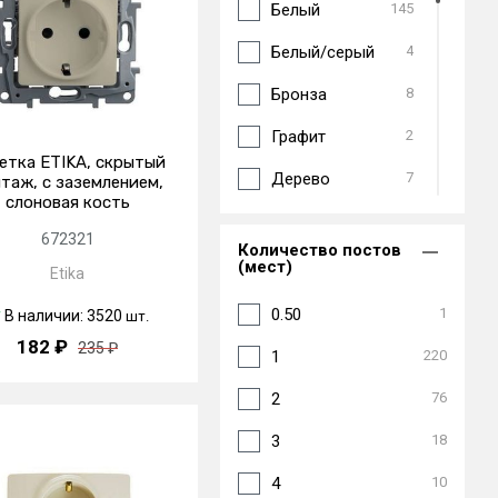
Белый
145
Valena classic
34
Белый/серый
4
Valena diy
21
Бронза
8
Valena inmatic
8
Графит
2
етка ETIKA, скрытый
Valena life
26
Дерево
7
таж, с заземлением,
слоновая кость
разное эуи
2
Зеленый
4
legrand
672321
Количество постов
Красный
38
(мест)
Etika
элиум
2
Кремово-белый
5
0.50
1
В наличии: 3520
шт.
182 ₽
Оранжевый
3
235 ₽
1
220
Перламутр/
8
2
76
жемчуг
3
18
Серебристый
6
4
10
28