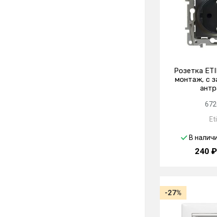
Розетка ETI
монтаж, с з
антр
672
Et
В налич
240 ₽
-27%