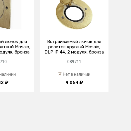
й лючок для
Встраиваемый лючок для
атный Mosaic,
розеток круглый Mosaic,
модуля, бронза
DLP IP 44, 2 модуля, бронза
710
089711
 наличии
Нет в наличии
43 ₽
9 054 ₽