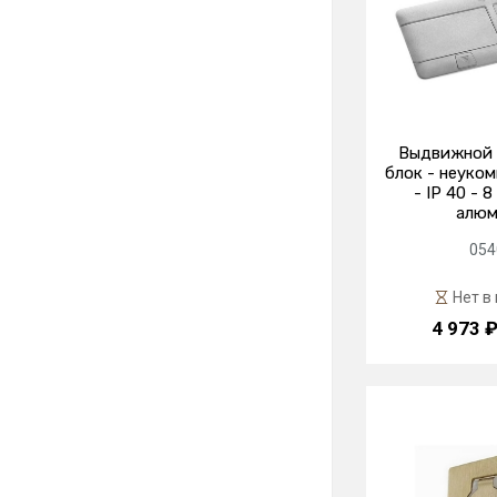
Выдвижной 
блок - неуко
- IP 40 - 
алюм
054
Нет в
4 973 