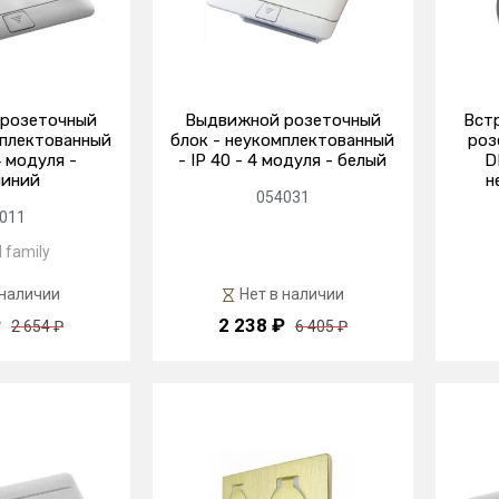
розеточный
Выдвижной розеточный
Вст
мплектованный
блок - неукомплектованный
роз
4 модуля -
- IP 40 - 4 модуля - белый
D
иний
н
054031
011
 family
 наличии
Нет в наличии
₽
2 238 ₽
2 654 ₽
6 405 ₽