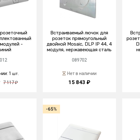
розеточный
Встраиваемый лючок для
Вст
мплектованный
розеток прямоугольный
розет
6 модулей -
двойной Mosaic, DLP IP 44, 4
D
иний
модуля, нержавеющая сталь
н
012
089702
чии: 1
Нет в наличии
шт.
₽
15 843 ₽
7 117 ₽
-65%