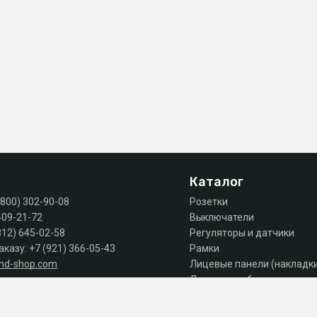
Каталог
(800) 302-90-08
Розетки
409-21-72
Выключатели
812) 645-02-58
Регуляторы и датчики
аказу:
+7 (921) 366-05-43
Рамки
and-shop.com
Лицевые панели (накладк
Лючки, коробки, комплек
 продаж: пн-пт 10:00 - 18:00
Автоматы, дифы, УЗО
Шкафы и щиты