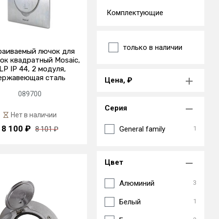
Комплектующие
только в наличии
раиваемый лючок для
ок квадратный Mosaic,
LP IP 44, 2 модуля,
ержавеющая сталь
Цена, ₽
089700
Серия
Нет в наличии
8 100 ₽
General family
1
8 101 ₽
Цвет
Алюминий
3
Белый
1