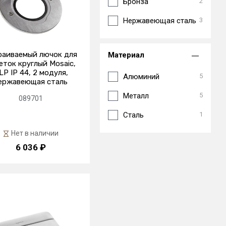
Бронза
2
Нержавеющая сталь
3
раиваемый лючок для
Материал
еток круглый Mosaic,
LP IP 44, 2 модуля,
Алюминий
5
ержавеющая сталь
Металл
5
089701
Сталь
1
Нет в наличии
6 036 ₽