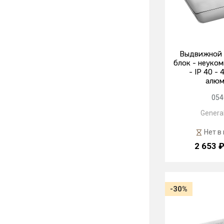
Выдвижной 
блок - неуко
- IP 40 - 
алюм
054
General
Нет в
2 653 
-30%