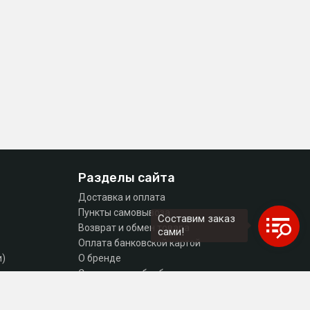
Разделы сайта
Доставка и оплата
Пункты самовывоза
Составим заказ
Возврат и обмен товара
сами!
Оплата банковской картой
и)
О бренде
тующие
Согласие на обработку персональных данных
Политика конфиденциальности
Контакты