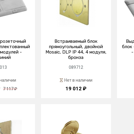
розеточный
Встраиваемый блок
Выд
мплектованный
прямоугольный, двойной
блок
8 модулей -
Mosaic, DLP IP 44, 4 модуля,
-
иний
бронза
013
089712
 наличии
Нет в наличии
₽
19 012 ₽
7 117 ₽