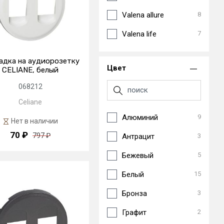
Valena allure
8
Valena life
7
адка на аудиорозетку
Цвет
CELIANE, белый
068212
Celiane
Алюминий
9
Нет в наличии
70 ₽
797 ₽
Антрацит
3
Бежевый
5
Белый
15
Бронза
3
Графит
2