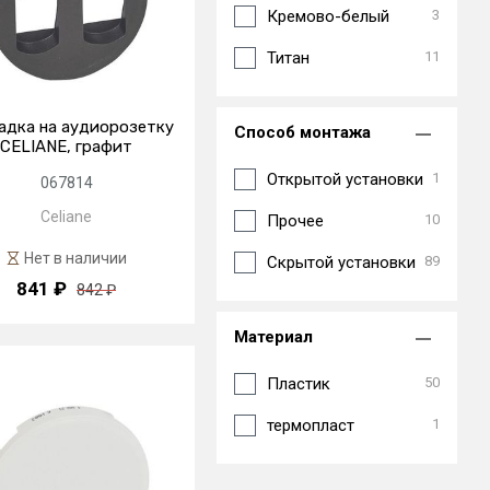
Кремово-белый
3
Титан
11
адка на аудиорозетку
Способ монтажа
CELIANE, графит
Открытой установки
1
067814
Celiane
Прочее
10
Нет в наличии
Скрытой установки
89
841 ₽
842 ₽
Материал
Пластик
50
термопласт
1