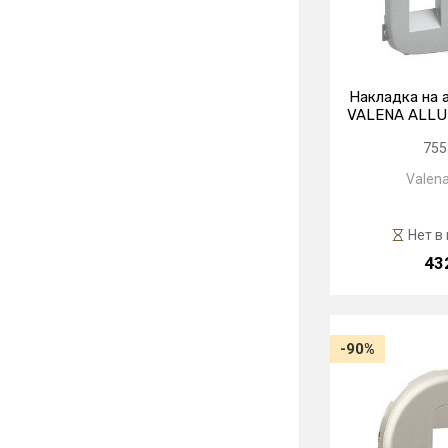
Накладка на 
VALENA ALLU
755
Valena
Нет в
43
-90%