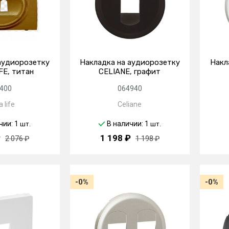
аудиорозетку
Накладка на аудиорозетку
Накл
FE, титан
CELIANE, графит
400
064940
 life
Celiane
чии: 1
В наличии: 1
шт.
шт.
₽
1 198 ₽
2 076 ₽
1 198 ₽
-0%
-0%