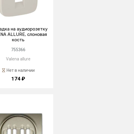
адка на аудиорозетку
NA ALLURE, слоновая
кость
755366
Valena allure
Нет в наличии
174 ₽