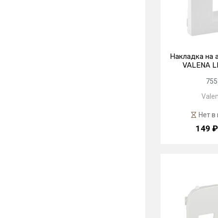
Накладка на 
VALENA LI
755
Valen
Нет в
149 ₽