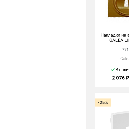
Накладка на 
GALEA LI
771
Galea
В нали
2 076 
-25%