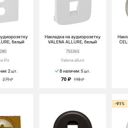
аудиорозетку
Накладка на аудиорозетку
Накл
URE, белый
VALENA ALLURE, белый
CEL
280
755365
a life
Valena allure
чии: 2
В наличии: 5
шт.
шт.
70 ₽
279 ₽
198 ₽
-91%