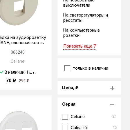
На поворотные
выключатели
На светорегуляторы и
реостаты
На компьютерные
розетки
адка на аудиорозетку
IANE, слоновая кость
Показать еще 7
066240
Celiane
только в наличии
В наличии: 1
шт.
70 ₽
294 ₽
Цена, ₽
Серия
Celiane
21
Galea life
15