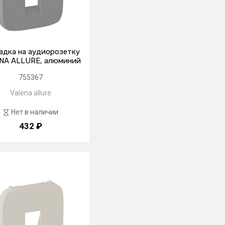
адка на аудиорозетку
NA ALLURE, алюминий
755367
Valena allure
Нет в наличии
432 ₽