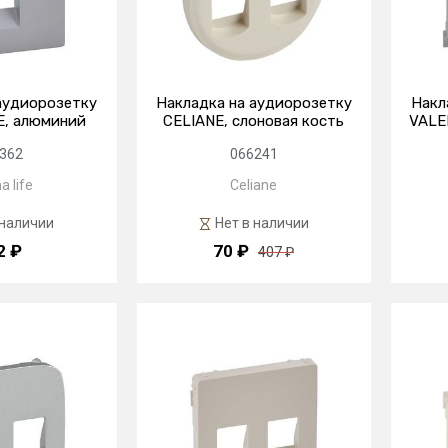
аудиорозетку
Накладка на аудиорозетку
Накл
E, алюминий
CELIANE, слоновая кость
VALE
362
066241
a life
Celiane
 наличии
Нет в наличии
2 ₽
70 ₽
407 ₽