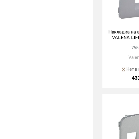
Накладка на 
VALENA LIF
755
Valen
Нет в
43