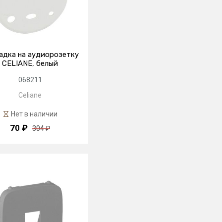
адка на аудиорозетку
CELIANE, белый
068211
Celiane
Нет в наличии
70 ₽
304 ₽