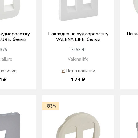
аудиорозетку
Накладка на аудиорозетку
Накл
URE, белый
VALENA LIFE, белый
375
755370
 allure
Valena life
 наличии
Нет в наличии
4 ₽
174 ₽
-83%