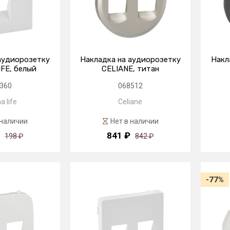
аудиорозетку
Накладка на аудиорозетку
Накл
FE, белый
CELIANE, титан
360
068512
a life
Celiane
 наличии
Нет в наличии
841 ₽
198 ₽
842 ₽
-77%