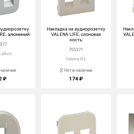
аудиорозетку
Накладка на аудиорозетку
Накл
RE, алюминий
VALENA LIFE, слоновая
VALE
кость
377
755371
 allure
Valena life
 наличии
Нет в наличии
2 ₽
174 ₽