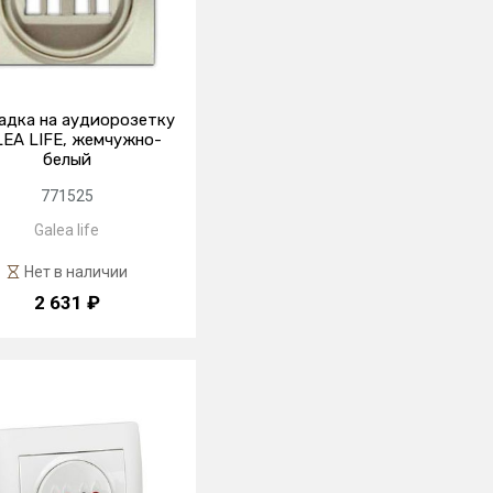
адка на аудиорозетку
EA LIFE, жемчужно-
белый
771525
Galea life
Нет в наличии
2 631 ₽