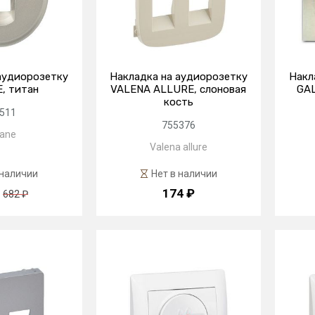
аудиорозетку
Накладка на аудиорозетку
Накл
, титан
VALENA ALLURE, слоновая
GAL
кость
511
755376
iane
Valena allure
 наличии
Нет в наличии
174 ₽
682 ₽