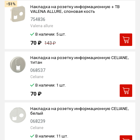
-51%
Накладка на розетку информационную + ТВ
VALENA ALLURE, слоновая кость
754836
Valena allure
В наличии: 5
шт.
70 ₽
143 ₽
Накладка на розетку информационную CELIANE,
титан
068537
Celiane
В наличии: 1
шт.
70 ₽
Накладка на розетку информационную CELIANE,
белый
068239
Celiane
В наличии: 11
шт.