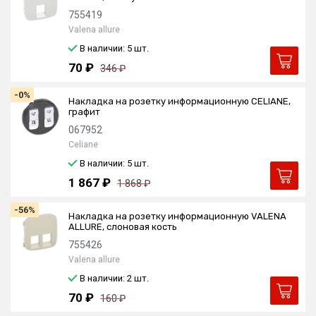
755419
Valena allure
В наличии: 5
шт.
70 ₽
346 ₽
-0%
Накладка на розетку информационную CELIANE,
графит
067952
Celiane
В наличии: 5
шт.
1 867 ₽
1 868 ₽
-56%
Накладка на розетку информационную VALENA
ALLURE, слоновая кость
755426
Valena allure
В наличии: 2
шт.
70 ₽
160 ₽