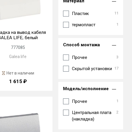
Материал
Пластик
11
термопласт
1
адка на вывод кабеля
GALEA LIFE, белый
Способ монтажа
777085
Galea life
Прочее
3
Скрытой установки
17
Нет в наличии
1 615 ₽
Модель/исполнение
Прочее
1
Центральная плата
2
(накладка)