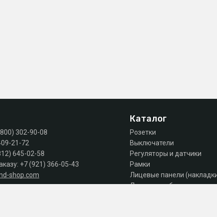
Каталог
(800) 302-90-08
Розетки
409-21-72
Выключатели
812) 645-02-58
Регуляторы и датчики
аказу:
+7 (921) 366-05-43
Рамки
and-shop.com
Лицевые панели (накладк
Лючки, коробки, комплек
 продаж: пн-пт 10:00 - 18:00
Автоматы, дифы, УЗО
Шкафы и щиты