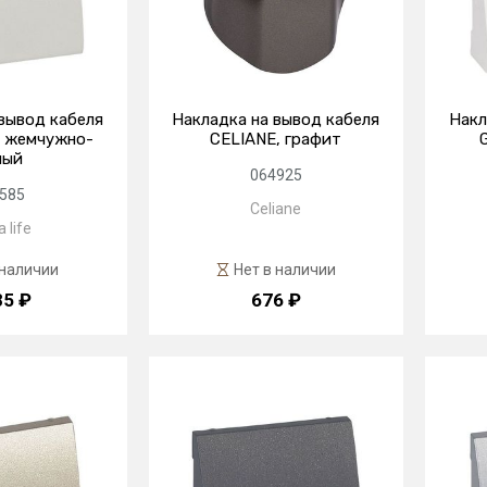
вывод кабеля
Накладка на вывод кабеля
Накл
, жемчужно-
CELIANE, графит
лый
064925
585
Celiane
 life
 наличии
Нет в наличии
85 ₽
676 ₽