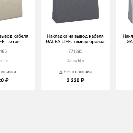
вывод кабеля
Накладка на вывод кабеля
Накл
FE, титан
GALEA LIFE, темная бронза
GA
485
771285
 life
Galea life
 наличии
Нет в наличии
20 ₽
2 220 ₽