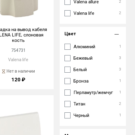
Valena allure
2
Valena life
2
адка на вывод кабеля
Цвет
LENA LIFE, слоновая
кость
Алюминий
1
754731
Бежевый
3
Valena life
Белый
3
Нет в наличии
120 ₽
Бронза
1
Перламутр/жемчуг
1
Титан
2
Черный
1