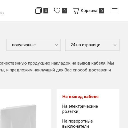
Корзина
0
0
0
сии
популярные
24 на странице
 качественную продукцию накладок на вывод кабеля. Мы
ты, и предложим наилучший для Вас способ доставки и
На вывод кабеля
На электрические
розетки
На поворотные
выключатели