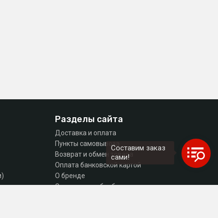
Разделы сайта
Доставка и оплата
Пункты самовывоза
Составим заказ
Возврат и обмен товара
сами!
Оплата банковской картой
и)
О бренде
тующие
Согласие на обработку персональных данных
Политика конфиденциальности
Контакты