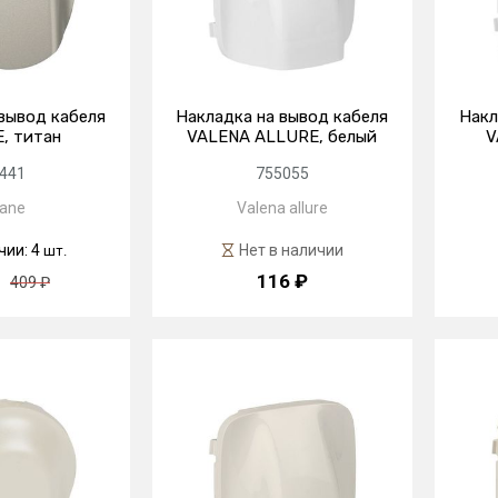
вывод кабеля
Накладка на вывод кабеля
Накл
, титан
VALENA ALLURE, белый
V
441
755055
iane
Valena allure
чии: 4
Нет в наличии
шт.
116 ₽
409 ₽