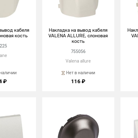
вывод кабеля
Накладка на вывод кабеля
Накл
оновая кость
VALENA ALLURE, слоновая
VA
кость
225
755056
iane
Valena allure
 наличии
Нет в наличии
4 ₽
116 ₽