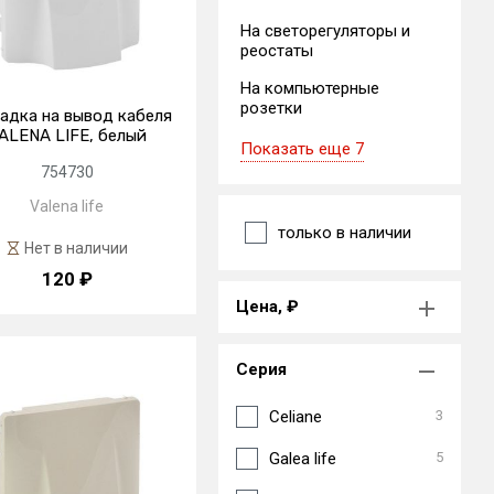
На светорегуляторы и
реостаты
На компьютерные
розетки
адка на вывод кабеля
ALENA LIFE, белый
Показать еще 7
754730
Valena life
только в наличии
Нет в наличии
120 ₽
Цена, ₽
Серия
Celiane
3
Galea life
5