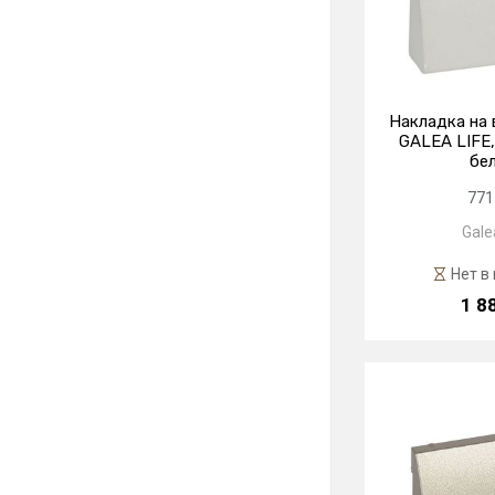
Накладка на 
GALEA LIFE
бе
771
Galea
Нет в
1 8