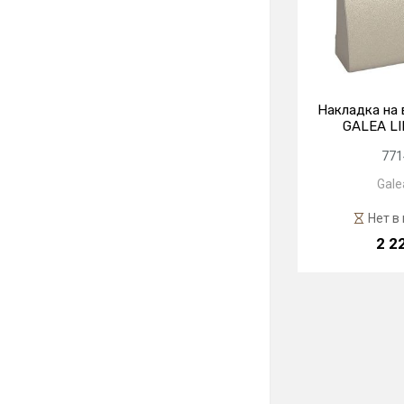
Накладка на 
GALEA LI
771
Galea
Нет в
2 2