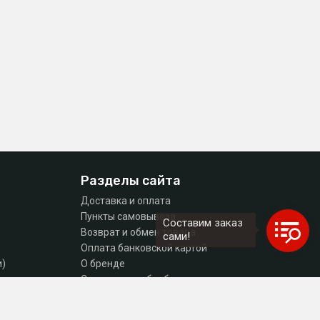
Разделы сайта
Доставка и оплата
Пункты самовывоза
Составим заказ
Возврат и обмен товара
сами!
Оплата банковской картой
и)
О бренде
тующие
Согласие на обработку персональных данных
Политика конфиденциальности
Контакты