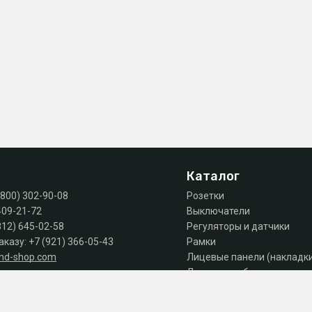
Каталог
(800) 302-90-08
Розетки
409-21-72
Выключатели
812) 645-02-58
Регуляторы и датчики
аказу:
+7 (921) 366-05-43
Рамки
and-shop.com
Лицевые панели (накладк
Лючки, коробки, комплек
 продаж: пн-пт 10:00 - 18:00
Автоматы, дифы, УЗО
Шкафы и щиты