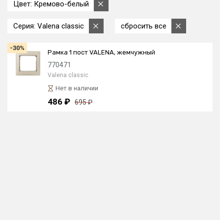
Цвет: Кремово-белый
Серия: Valena classic
сбросить все
-30%
Рамка 1 пост VALENA, жемчужный
770471
Valena classic
Нет в наличии
486 ₽
695 ₽