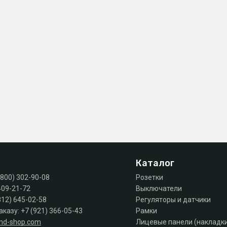
Каталог
(800) 302-90-08
Розетки
409-21-72
Выключатели
812) 645-02-58
Регуляторы и датчики
аказу:
+7 (921) 366-05-43
Рамки
and-shop.com
Лицевые панели (накладк