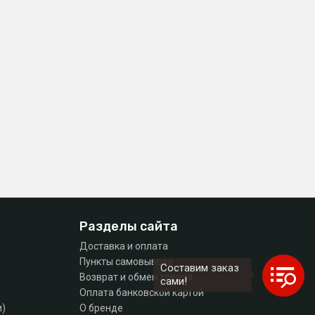
Разделы сайта
Доставка и оплата
Пункты самовывоза
Составим заказ
Возврат и обмен товара
сами!
Оплата банковской картой
и)
О бренде