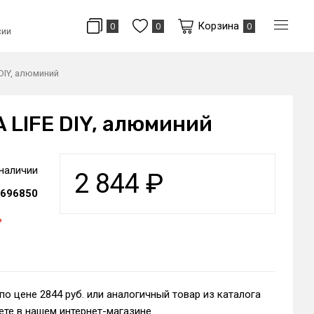
Корзина
0
0
0
сии
 DIY, алюминий
A LIFE DIY, алюминий
 наличии
2 844
₽
696850
ь
по цене 2844 руб. или аналогичный товар из каталога
те в нашем интернет-магазине.