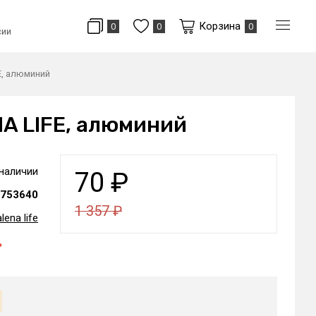
Корзина
0
0
0
сии
E, алюминий
NA LIFE, алюминий
 наличии
70
₽
753640
1 357
₽
lena life
ь