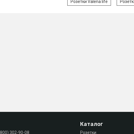
Розетки Valena life
Розетк
Каталог
(800) 302-90-08
Розетки