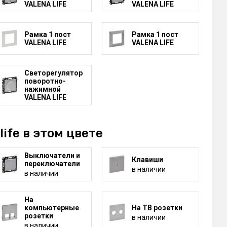
VALENA LIFE
VALENA LIFE
Рамка 1 пост
Рамка 1 пост
VALENA LIFE
VALENA LIFE
Светорегулятор
поворотно-
нажимной
VALENA LIFE
life в этом цвете
Выключатели и
Клавиши
переключатели
в наличии
в наличии
На
компьютерные
На ТВ розетки
розетки
в наличии
в наличии