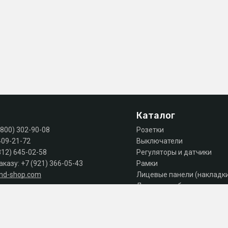
Каталог
(800) 302-90-08
Розетки
409-21-72
Выключатели
812) 645-02-58
Регуляторы и датчики
аказу:
+7 (921) 366-05-43
Рамки
and-shop.com
Лицевые панели (накладк
Лючки, коробки, комплек
 продаж: пн-пт 10:00 - 18:00
Автоматы, дифы, УЗО
Шкафы и щиты
Силовое оборудование