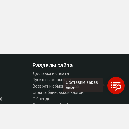
Разделы сайта
Доставка и оплата
Пункты самовывоза
Составим заказ
Возврат и обмен товара
сами!
Оплата банковской картой
и)
О бренде
тующие
Согласие на обработку персональных данных
Политика конфиденциальности
Контакты