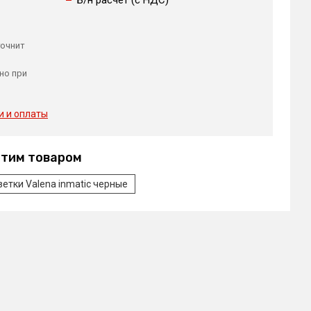
точнит
но при
и и оплаты
этим товаром
зетки Valena inmatic черные