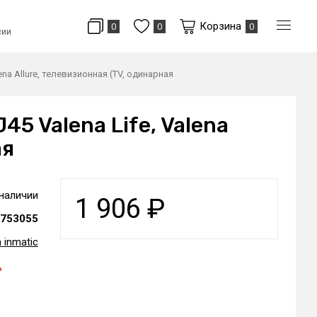
Корзина
0
0
0
сии
na Allure, телевизионная (TV, одинарная
5 Valena Life, Valena
ая
 наличии
1 906
₽
753055
 inmatic
ь