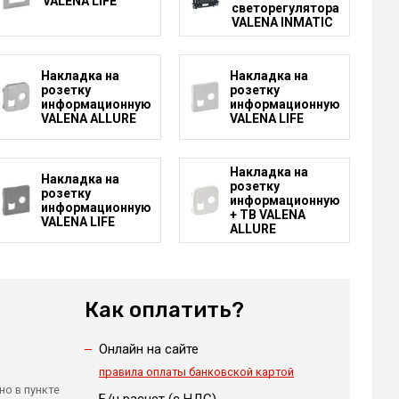
VALENA LIFE
светорегулятора
VALENA INMATIC
Накладка на
Накладка на
розетку
розетку
информационную
информационную
VALENA ALLURE
VALENA LIFE
Накладка на
Накладка на
розетку
розетку
информационную
информационную
+ ТВ VALENA
VALENA LIFE
ALLURE
Как оплатить?
Онлайн на сайте
правила оплаты банковской картой
но в пункте
Б/н расчет (c НДС)