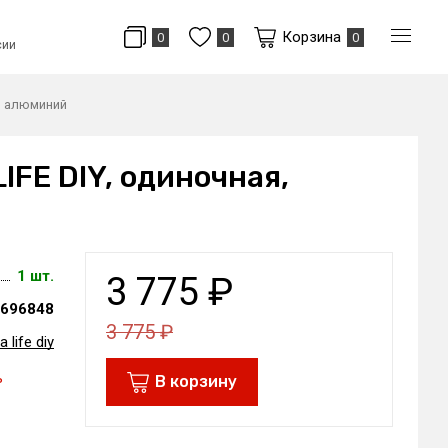
Корзина
0
0
0
сии
я, алюминий
IFE DIY, одиночная,
1 шт.
3 775
₽
696848
3 775
₽
a life diy
ь
В корзину