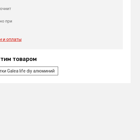
точнит
но при
и и оплаты
этим товаром
ки Galea life diy алюминий