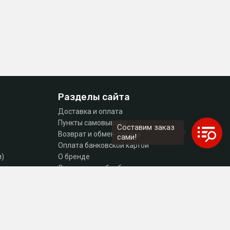
Разделы сайта
Доставка и оплата
Пункты самовывоза
Составим заказ
Возврат и обмен товара
сами!
Оплата банковской картой
и)
О бренде
тующие
Согласие на обработку персональных данных
Политика конфиденциальности
Контакты