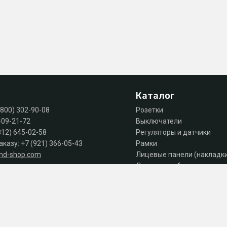
Каталог
(800) 302-90-08
Розетки
409-21-72
Выключатели
812) 645-02-58
Регуляторы и датчики
аказу:
+7 (921) 366-05-43
Рамки
and-shop.com
Лицевые панели (накладк
Лючки, коробки, комплек
 продаж: пн-пт 10:00 - 18:00
Автоматы, дифы, УЗО
Шкафы и щиты
Силовое оборудование
Аксессуары
Акции