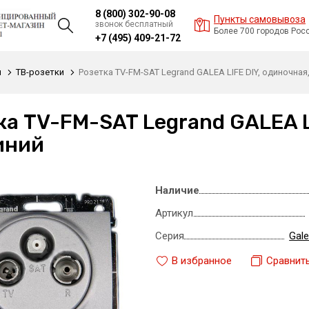
8 (800) 302-90-08
Пункты самовывоза
звонок бесплатный
Более 700 городов Рос
+7 (495) 409-21-72
и
ТВ-розетки
Розетка TV-FM-SAT Legrand GALEA LIFE DIY, одиночна
ка TV-FM-SAT Legrand GALEA L
иний
Наличие
Артикул
Серия
Gale
В избранное
Сравнит