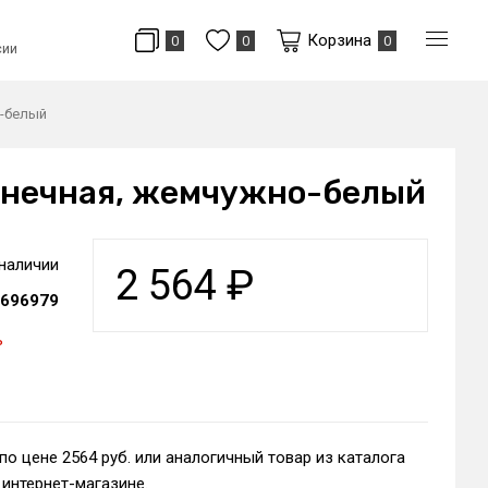
Корзина
0
0
0
сии
о-белый
конечная, жемчужно-белый
 наличии
2 564
₽
696979
ь
по цене 2564 руб. или аналогичный товар из каталога
интернет-магазине.