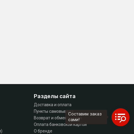
Разделы сайта
Доставка и оплата
Пункты самовывоза
Составим заказ
Возврат и обмен товара
сами!
Оплата банковской картой
и)
О бренде