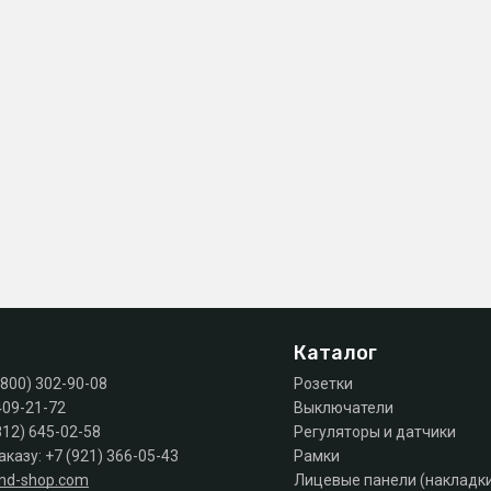
Каталог
(800) 302-90-08
Розетки
409-21-72
Выключатели
812) 645-02-58
Регуляторы и датчики
аказу:
+7 (921) 366-05-43
Рамки
and-shop.com
Лицевые панели (накладк