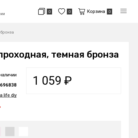
Корзина
0
0
0
сии
я бронза
 проходная, темная бронза
 наличии
1 059
₽
696838
a life diy
ь