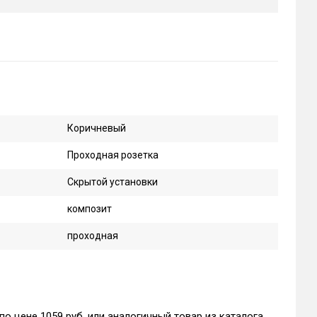
Коричневый
Проходная розетка
Скрытой установки
композит
проходная
по цене 1059 руб. или аналогичный товар из каталога