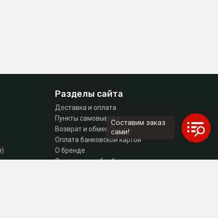
Разделы сайта
Доставка и оплата
Пункты самовывоза
Составим заказ
Возврат и обмен товара
сами!
Оплата банковской картой
и)
О бренде
тующие
Согласие на обработку персональных данных
Политика конфиденциальности
Контакты