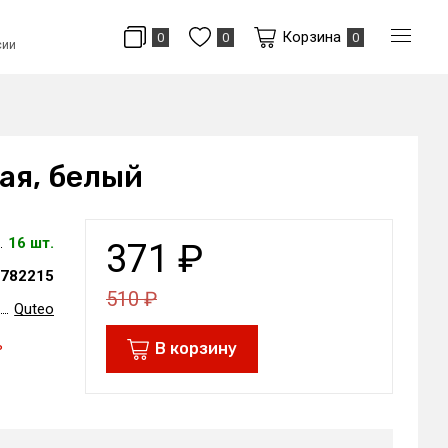
Корзина
0
0
0
сии
ая, белый
16 шт.
371
₽
782215
510
₽
Quteo
ь
В корзину