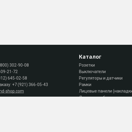
Каталог
(800) 302-90-08
Розетки
409-21-72
Выключатели
812) 645-02-58
Регуляторы и датчики
аказу:
+7 (921) 366-05-43
Рамки
and-shop.com
Лицевые панели (накладк
Лючки, коробки, комплек
 продаж: пн-пт 10:00 - 18:00
Автоматы, дифы, УЗО
Шкафы и щиты
Силовое оборудование
Аксессуары
Акции