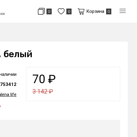
Корзина
0
0
0
сии
, белый
 наличии
70
₽
753412
3 142
₽
lena life
ь