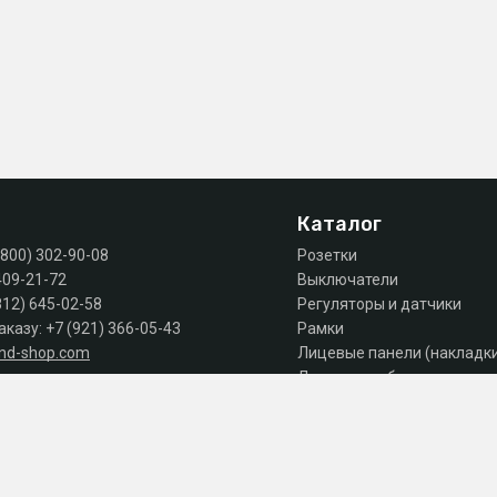
Каталог
(800) 302-90-08
Розетки
409-21-72
Выключатели
812) 645-02-58
Регуляторы и датчики
аказу:
+7 (921) 366-05-43
Рамки
and-shop.com
Лицевые панели (накладк
Лючки, коробки, комплек
 продаж: пн-пт 10:00 - 18:00
Автоматы, дифы, УЗО
Шкафы и щиты
Силовое оборудование
Аксессуары