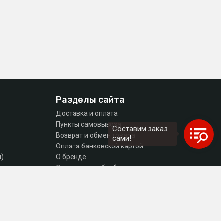
Разделы сайта
Доставка и оплата
Пункты самовывоза
Составим заказ
Возврат и обмен товара
сами!
Оплата банковской картой
и)
О бренде
тующие
Согласие на обработку персональных данных
Политика конфиденциальности
Контакты