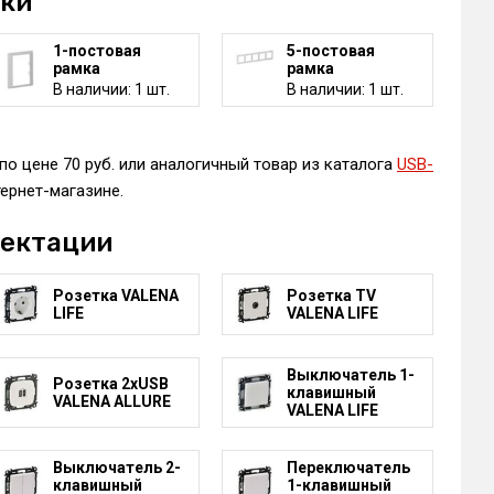
мки
1-постовая
5-постовая
рамка
рамка
В наличии: 1 шт.
В наличии: 1 шт.
по цене 70 руб. или аналогичный товар из каталога
USB-
ернет-магазине.
лектации
Розетка VALENA
Розетка TV
LIFE
VALENA LIFE
Выключатель 1-
Розетка 2xUSB
клавишный
VALENA ALLURE
VALENA LIFE
Выключатель 2-
Переключатель
клавишный
1-клавишный