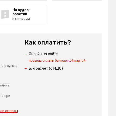
На аудио-
розетки
в наличии
Как оплатить?
Онлайн на сайте
правила оплаты банковской картой
но в пункте
Б/н расчет (c НДС)
точнит
но при
и и оплаты