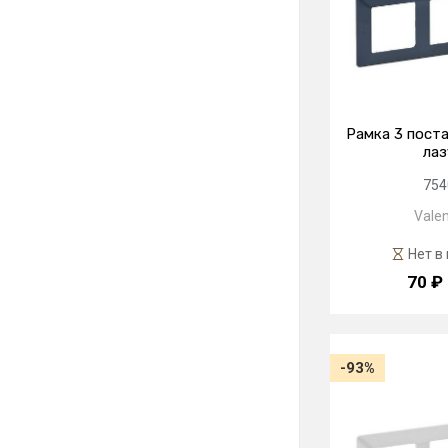
Рамка 3 поста
лаз
754
Valen
Нет в
70 ₽
-93%