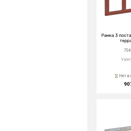
Рамка 3 поста
терр
754
Valen
Нет в
90