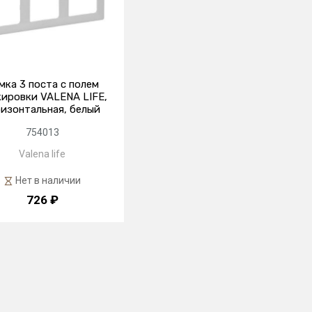
мка 3 поста с полем
ировки VALENA LIFE,
ризонтальная, белый
754013
Valena life
Нет в наличии
726 ₽