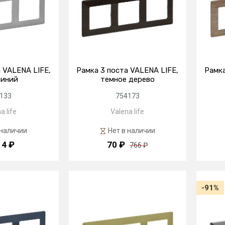
 VALENA LIFE,
Рамка 3 поста VALENA LIFE,
Рамка
иний
темное дерево
133
754173
a life
Valena life
 наличии
Нет в наличии
14 ₽
70 ₽
766 ₽
-91%