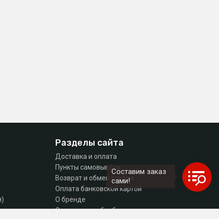
Разделы сайта
Доставка и оплата
Пункты самовывоза
Составим заказ
Возврат и обмен товара
сами!
Оплата банковской картой
и)
О бренде
тующие
Согласие на обработку персональных данных