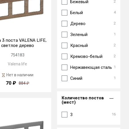
Бежевый
2
Белый
4
Дерево
2
Зеленый
1
 3 поста VALENA LIFE,
Красный
2
светлое дерево
754183
Кремово-белый
2
Valena life
Нержавеющая сталь
1
Нет в наличии
Синий
1
70 ₽
884 ₽
Количество постов
(мест)
3
16