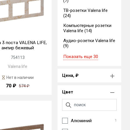
(7)
ТВ-розетки Valena life
(24)
Компьютерные розетки
Valena life (14)
Аудио-розетки Valena life
 3 поста VALENA LIFE,
(9)
ампир бежевый
Показать еще 30
754113
Valena life
Цена, ₽
Нет в наличии
70 ₽
574 ₽
Цвет
Алюминий
1