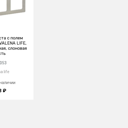
ста с полем
VALENA LIFE,
ая, слоновая
сть
053
a life
 наличии
3 ₽