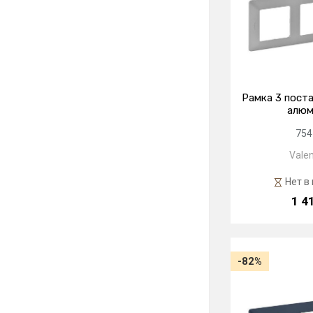
Рамка 3 поста
алюм
754
Valen
Нет в
1 4
-82%