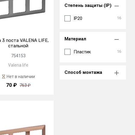
Степень защиты (IP)
IP20
16
Материал
 3 поста VALENA LIFE,
стальной
Пластик
16
754153
Valena life
Способ монтажа
Нет в наличии
70 ₽
763 ₽