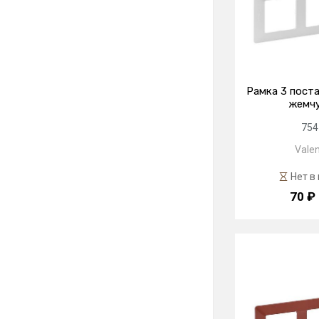
Рамка 3 поста
жемч
754
Valen
Нет в
70 ₽