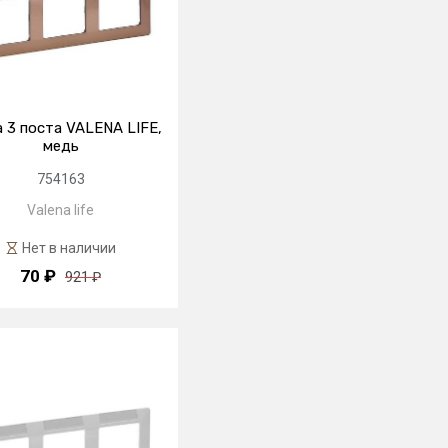
 3 поста VALENA LIFE,
медь
754163
Valena life
Нет в наличии
70 ₽
921 ₽