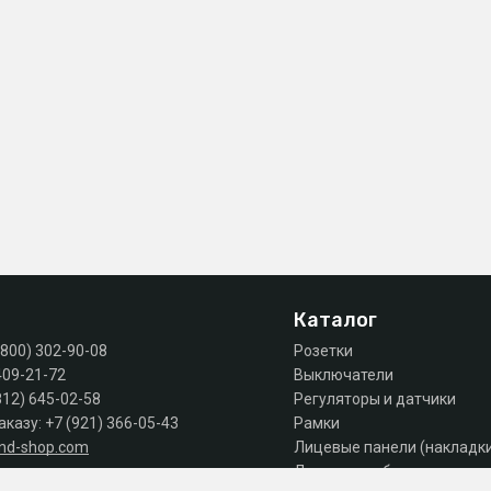
Каталог
(800) 302-90-08
Розетки
409-21-72
Выключатели
812) 645-02-58
Регуляторы и датчики
аказу:
+7 (921) 366-05-43
Рамки
and-shop.com
Лицевые панели (накладк
Лючки, коробки, комплек
 продаж: пн-пт 10:00 - 18:00