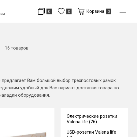
Корзина
0
0
0
сии
16 товаров
е предлагает Вам большой выбор трехпостовых рамок
редложим удобный для Вас вариант доставки товара по
 наладки оборудования.
Электрические розетки
Valena life (26)
USB-розетки Valena life