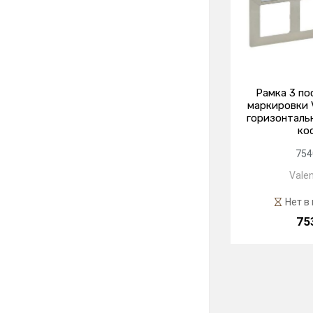
Рамка 3 по
маркировки 
горизонтальн
ко
754
Valen
Нет в
75