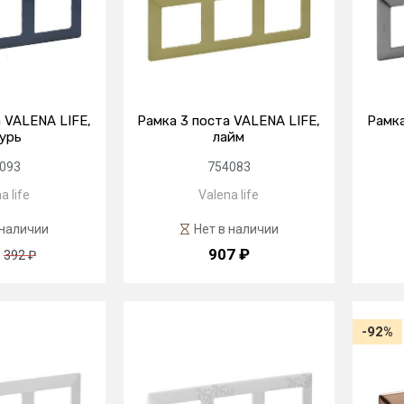
 VALENA LIFE,
Рамка 3 поста VALENA LIFE,
Рамка
урь
лайм
093
754083
a life
Valena life
 наличии
Нет в наличии
907 ₽
392 ₽
-92%