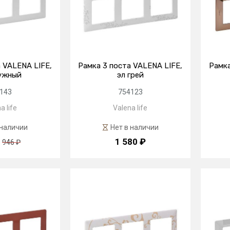
 VALENA LIFE,
Рамка 3 поста VALENA LIFE,
Рамка
ужный
эл грей
143
754123
a life
Valena life
 наличии
Нет в наличии
1 580 ₽
946 ₽