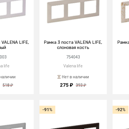
 VALENA LIFE,
Рамка 3 поста VALENA LIFE,
Рамка
лый
слоновая кость
003
754043
a life
Valena life
 наличии
Нет в наличии
275 ₽
518 ₽
393 ₽
-91%
-92%