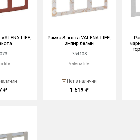
 VALENA LIFE,
Рамка 3 поста VALENA LIFE,
Ра
акота
ампир белый
марк
го
073
754103
a life
Valena life
 наличии
Нет в наличии
7 ₽
1 519 ₽