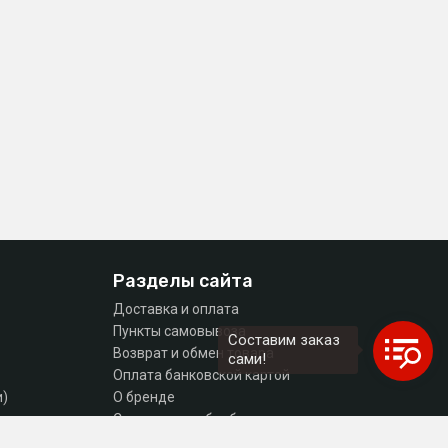
Разделы сайта
Доставка и оплата
Пункты самовывоза
Составим заказ
Возврат и обмен товара
сами!
Оплата банковской картой
и)
О бренде
тующие
Согласие на обработку персональных данных
Политика конфиденциальности