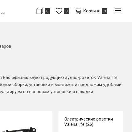
Корзина
0
0
0
сии
варов
 Вас официальную продукцию аудио-розеток Valena life.
обной сборки, установки и монтажа, и предложим удобный
сультируем по вопросам установки и наладки
Электрические розетки
Valena life (26)