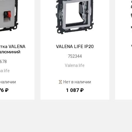
тка VALENA
VALENA LIFE IP20
алюминий
752344
678
Valena life
a life
 наличии
Нет в наличии
76 ₽
1 087 ₽