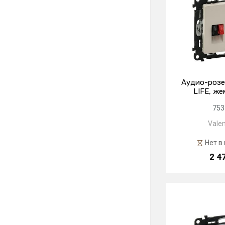
Аудио-розе
LIFE, ж
753
Valen
Нет в
2 4