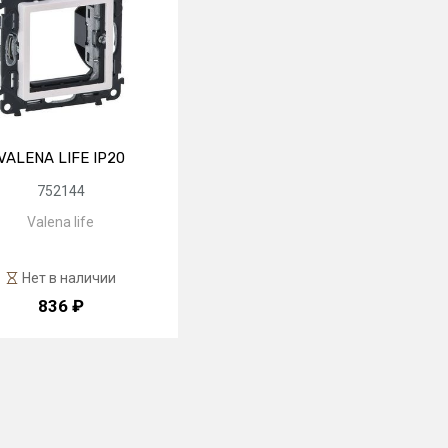
VALENA LIFE IP20
752144
Valena life
Нет в наличии
836 ₽