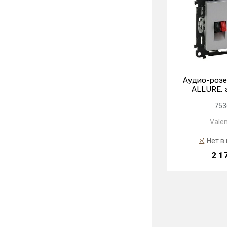
Аудио-розе
ALLURE, 
753
Valen
Нет в
2 1