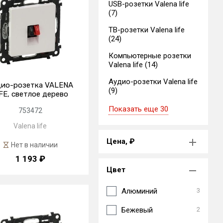
USB-розетки Valena life
(7)
ТВ-розетки Valena life
(24)
Компьютерные розетки
Valena life (14)
Аудио-розетки Valena life
дио-розетка VALENA
(9)
FE, светлое дерево
Показать еще 30
753472
Valena life
Цена, ₽
Нет в наличии
1 193 ₽
Цвет
Алюминий
3
Бежевый
2