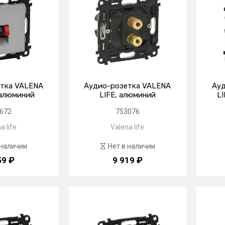
тка VALENA
Аудио-розетка VALENA
Ау
алюминий
LIFE, алюминий
LI
672
753076
a life
Valena life
 наличии
Нет в наличии
59 ₽
9 919 ₽