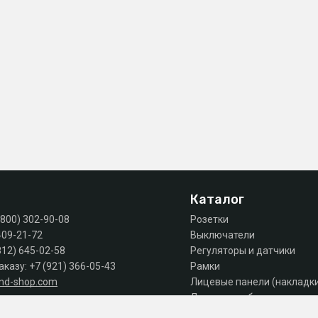
Каталог
(800) 302-90-08
Розетки
409-21-72
Выключатели
812) 645-02-58
Регуляторы и датчики
аказу:
+7 (921) 366-05-43
Рамки
and-shop.com
Лицевые панели (накладк
Лючки, коробки, комплек
 продаж: пн-пт 10:00 - 18:00
Автоматы, дифы, УЗО