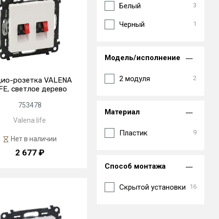
Белый
3
Черный
1
Модель/исполнение
2 модуля
2
дио-розетка VALENA
FE, светлое дерево
753478
Материал
Valena life
Пластик
9
Нет в наличии
2 677 ₽
Способ монтажа
Скрытой установки
16