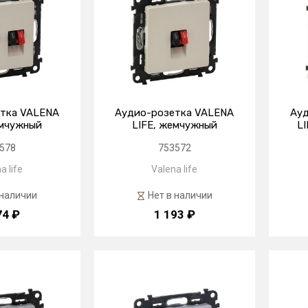
тка VALENA
Аудио-розетка VALENA
Ау
емчужный
LIFE, жемчужный
LI
578
753572
a life
Valena life
 наличии
Нет в наличии
74 ₽
1 193 ₽