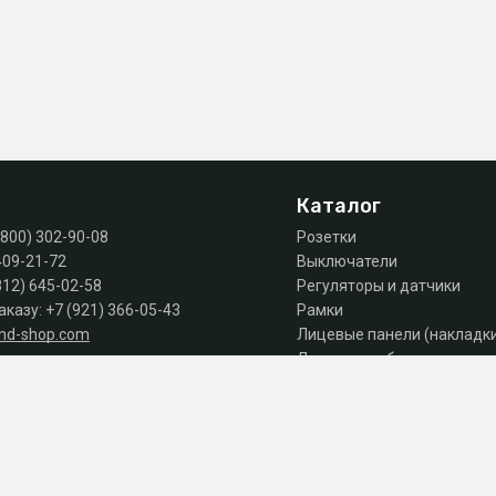
Каталог
(800) 302-90-08
Розетки
409-21-72
Выключатели
812) 645-02-58
Регуляторы и датчики
аказу:
+7 (921) 366-05-43
Рамки
and-shop.com
Лицевые панели (накладк
Лючки, коробки, комплек
 продаж: пн-пт 10:00 - 18:00
Автоматы, дифы, УЗО
Шкафы и щиты
Силовое оборудование
Аксессуары
Акции