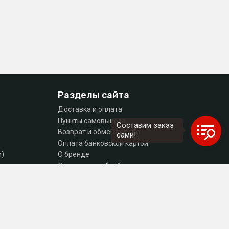
Разделы сайта
Доставка и оплата
Пункты самовывоза
Составим заказ
Возврат и обмен товара
сами!
Оплата банковской картой
и)
О бренде
тующие
Согласие на обработку персональных данных
Политика конфиденциальности
Контакты