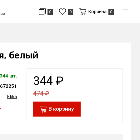
Корзина
0
0
0
сии
я, белый
344 шт.
344
₽
672251
474
₽
Etika
ь
В корзину