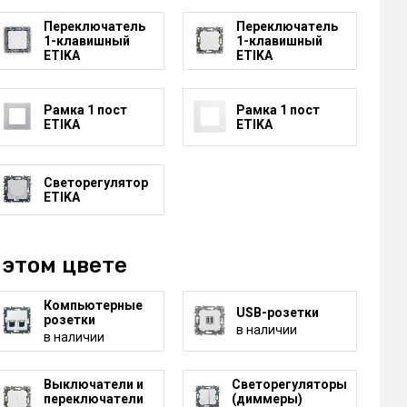
Переключатель
Переключатель
1-клавишный
1-клавишный
ETIKA
ETIKA
Рамка 1 пост
Рамка 1 пост
ETIKA
ETIKA
Светорегулятор
ETIKA
 этом цвете
Компьютерные
USB-розетки
розетки
в наличии
в наличии
Выключатели и
Светорегуляторы
переключатели
(диммеры)